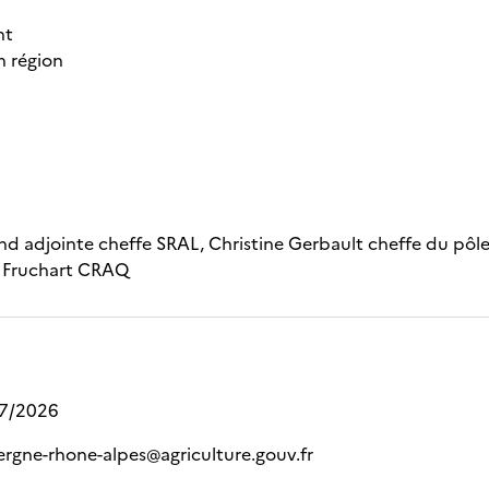
nt
n région
d adjointe cheffe SRAL, Christine Gerbault cheffe du pôle
e Fruchart CRAQ
07/2026
ergne-rhone-alpes@agriculture.gouv.fr