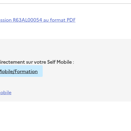
a session R63AL00054 au format PDF
directement sur votre Self Mobile
:
fMobile/Formation
Mobile